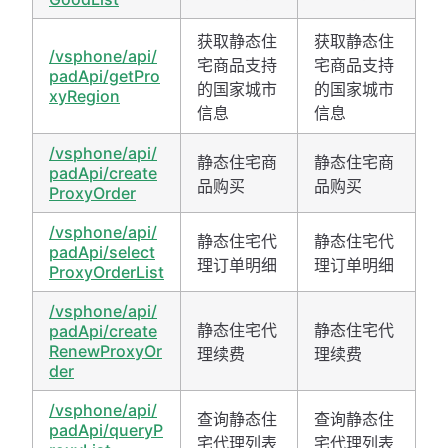
获取静态住
获取静态住
/vsphone/api/
宅商品支持
宅商品支持
padApi/getPro
的国家城市
的国家城市
xyRegion
信息
信息
/vsphone/api/
静态住宅商
静态住宅商
padApi/create
品购买
品购买
ProxyOrder
/vsphone/api/
静态住宅代
静态住宅代
padApi/select
理订单明细
理订单明细
ProxyOrderList
/vsphone/api/
静态住宅代
静态住宅代
padApi/create
RenewProxyOr
理续费
理续费
der
/vsphone/api/
查询静态住
查询静态住
padApi/queryP
宅代理列表
宅代理列表