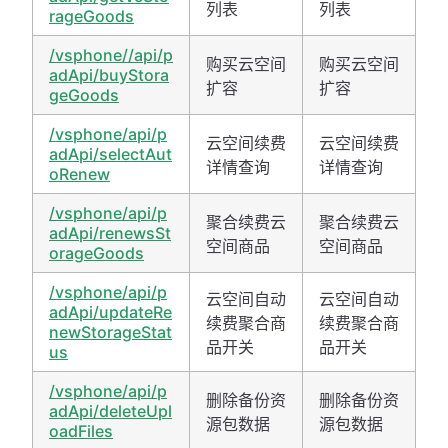
列表
列表
rageGoods
/vsphone//api/p
购买云空间
购买云空间
adApi/buyStora
扩容
扩容
geGoods
/vsphone/api/p
云空间续费
云空间续费
adApi/selectAut
详情查询
详情查询
oRenew
/vsphone/api/p
聚合续费云
聚合续费云
adApi/renewsSt
空间商品
空间商品
orageGoods
/vsphone/api/p
云空间自动
云空间自动
adApi/updateRe
续费聚合商
续费聚合商
newStorageStat
品开关
品开关
us
/vsphone/api/p
删除备份资
删除备份资
adApi/deleteUpl
源包数据
源包数据
oadFiles