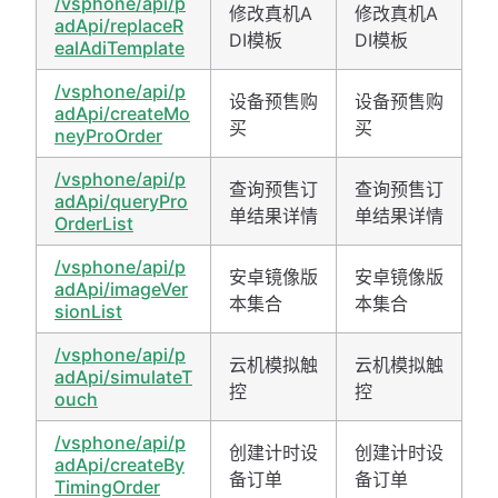
/vsphone/api/p
修改真机A
修改真机A
adApi/replaceR
DI模板
DI模板
ealAdiTemplate
/vsphone/api/p
设备预售购
设备预售购
adApi/createMo
买
买
neyProOrder
/vsphone/api/p
查询预售订
查询预售订
adApi/queryPro
单结果详情
单结果详情
OrderList
/vsphone/api/p
安卓镜像版
安卓镜像版
adApi/imageVer
本集合
本集合
sionList
/vsphone/api/p
云机模拟触
云机模拟触
adApi/simulateT
控
控
ouch
/vsphone/api/p
创建计时设
创建计时设
adApi/createBy
备订单
备订单
TimingOrder