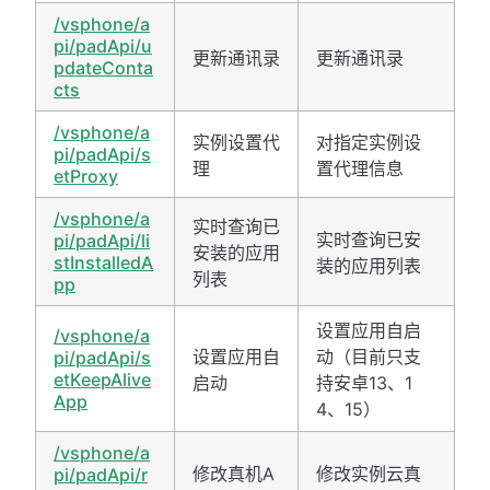
/vsphone/a
pi/padApi/u
更新通讯录
更新通讯录
pdateConta
cts
/vsphone/a
实例设置代
对指定实例设
pi/padApi/s
理
置代理信息
etProxy
/vsphone/a
实时查询已
实时查询已安
pi/padApi/li
安装的应用
stInstalledA
装的应用列表
列表
pp
设置应用自启
/vsphone/a
设置应用自
动（目前只支
pi/padApi/s
etKeepAlive
启动
持安卓13、1
App
4、15）
/vsphone/a
修改真机A
修改实例云真
pi/padApi/r