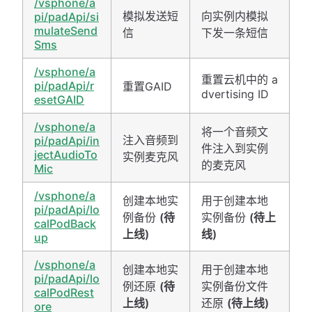
/vsphone/a
模拟发送短
向实例内模拟
pi/padApi/si
mulateSend
信
下发一条短信
Sms
/vsphone/a
重置云机中的 a
pi/padApi/r
重置GAID
dvertising ID
esetGAID
/vsphone/a
将一个音频文
注入音频到
pi/padApi/in
件注入到实例
jectAudioTo
实例麦克风
的麦克风
Mic
/vsphone/a
创建本地实
用于创建本地
pi/padApi/lo
例备份
(待
实例备份
(待上
calPodBack
上线)
线)
up
/vsphone/a
创建本地实
用于创建本地
pi/padApi/lo
例还原
(待
实例备份文件
calPodRest
上线)
还原
(待上线)
ore