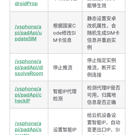
droidProp
能够生效
静态设置安卓
根据国家C
改机属性，会
/vsphone/a
pi/padApi/u
ode修改SI
随机生成SIM卡
pdateSIM
M卡信息
信息并重启实
例
停止指定实例
/vsphone/a
pi/padApi/di
停止推流
推流，断开实
ssolveRoom
例连接
检测代理IP是否
/vsphone/a
智能IP代理
pi/padApi/c
可用，归属地
检测
heckIP
信息是否正确
给云机设备设
置智能IP，自动
/vsphone/a
pi/padApi/s
设置智能IP
变更出口IP、SI