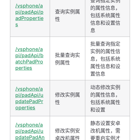
查询指定实例
/vsphone/a
的属性信息，
查询实例属
pi/padApi/p
包括系统属性
adPropertie
性
信息和设置信
s
息
批量查询指定
/vsphone/a
实例的属性信
批量查询实
pi/padApi/b
息，包括系统
atchPadPro
例属性
属性信息和设
perties
置信息
动态修改实例
/vsphone/a
修改实例属
的属性信息，
pi/padApi/u
pdatePadPr
性
包括系统属性
operties
和设置
静态设置安卓
/vsphone/a
修改实例安
改机属性，需
pi/padApi/u
pdatePadAn
卓改机属性
要重启实例才