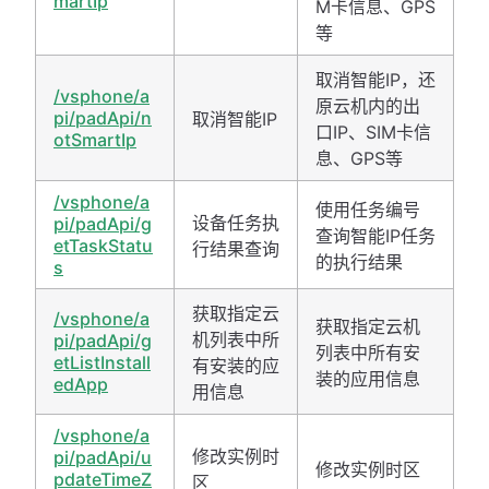
martIp
M卡信息、GPS
等
取消智能IP，还
/vsphone/a
原云机内的出
pi/padApi/n
取消智能IP
口IP、SIM卡信
otSmartIp
息、GPS等
/vsphone/a
使用任务编号
设备任务执
pi/padApi/g
查询智能IP任务
etTaskStatu
行结果查询
的执行结果
s
获取指定云
/vsphone/a
获取指定云机
机列表中所
pi/padApi/g
列表中所有安
etListInstall
有安装的应
装的应用信息
edApp
用信息
/vsphone/a
修改实例时
pi/padApi/u
修改实例时区
pdateTimeZ
区