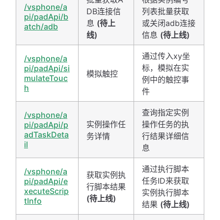
/vsphone/a
DB连接信
列表批量获取
pi/padApi/b
息
(待上
或关闭adb连接
atch/adb
线)
信息
(待上线)
通过传入xy坐
/vsphone/a
标，模拟在实
pi/padApi/si
模拟触控
mulateTouc
例中的触控事
h
件
查询指定实例
/vsphone/a
实例操作任
操作任务的执
pi/padApi/p
adTaskDeta
务详情
行结果详细信
il
息
通过执行脚本
/vsphone/a
获取实例执
任务ID来获取
pi/padApi/e
行脚本结果
xecuteScrip
实例执行脚本
(待上线)
tInfo
结果
(待上线)