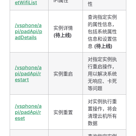
IFI属性
etWifiList
性
查询指定实例
的属性信息，
/vsphone/a
实例详情
pi/padApi/p
包括系统属性
(待上线)
adDetails
信息和设置信
息
(待上线)
对指定实例执
行重启操作，
/vsphone/a
pi/padApi/r
实例重启
用以解决系统
estart
无响应、卡死
等问题
对实例执行重
/vsphone/a
置操作，将会
pi/padApi/r
实例重置
清理云机所有
eset
数据