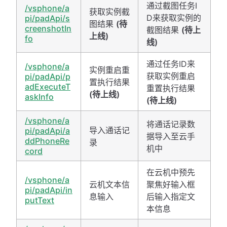
通过截图任务I
/vsphone/a
获取实例截
D来获取实例的
pi/padApi/s
图结果
(待
creenshotIn
截图结果
(待上
上线)
fo
线)
通过任务ID来
/vsphone/a
实例重启重
获取实例重启
pi/padApi/p
置执行结果
adExecuteT
重置执行结果
(待上线)
askInfo
(待上线)
/vsphone/a
将通话记录数
导入通话记
pi/padApi/a
据导入至云手
ddPhoneRe
录
机中
cord
在云机中预先
/vsphone/a
云机文本信
聚焦好输入框
pi/padApi/in
息输入
后输入指定文
putText
本信息