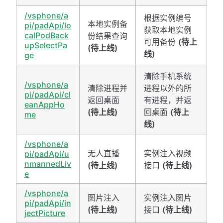
/vsphone/a
根据实例编号
本地实例备
pi/padApi/lo
获取本地实例
calPodBack
份结果查询
可用备份
(待上
upSelectPa
(待上线)
线)
ge
清除手机系统
/vsphone/a
清除进程并
进程以外的所
pi/padApi/cl
返回桌面
有进程，并返
eanAppHo
(待上线)
回桌面
(待上
me
线)
/vsphone/a
无人直播
实例注入视频
pi/padApi/u
nmannedLiv
(待上线)
接口
(待上线)
e
/vsphone/a
图片注入
实例注入图片
pi/padApi/in
(待上线)
接口
(待上线)
jectPicture