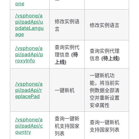
one
/vsphone/a
修改实例语
pi/padApi/u
修改实例语言
pdateLangu
言
age
查询实例代
/vsphone/a
查询实例代理
pi/padApi/p
理信息
(待
信息
(待上线)
roxyInfo
上线)
一键新机功
能，将当前实
/vsphone/a
pi/padApi/r
一键新机
例数据全部清
eplacePad
空并重新设置
安卓属性
查询一键新
/vsphone/a
查询一键新机
pi/padApi/c
机支持国家
支持国家列表
ountry
列表