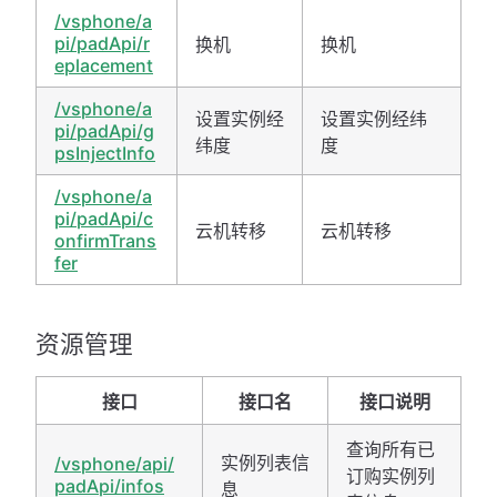
/vsphone/a
pi/padApi/r
换机
换机
eplacement
/vsphone/a
设置实例经
设置实例经纬
pi/padApi/g
纬度
度
psInjectInfo
/vsphone/a
pi/padApi/c
云机转移
云机转移
onfirmTrans
fer
资源管理
接口
接口名
接口说明
查询所有已
实例列表信
/vsphone/api/
订购实例列
padApi/infos
息