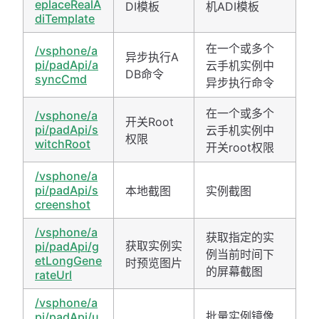
eplaceRealA
DI模板
机ADI模板
diTemplate
在一个或多个
/vsphone/a
异步执行A
pi/padApi/a
云手机实例中
DB命令
syncCmd
异步执行命令
在一个或多个
/vsphone/a
开关Root
pi/padApi/s
云手机实例中
权限
witchRoot
开关root权限
/vsphone/a
pi/padApi/s
本地截图
实例截图
creenshot
/vsphone/a
获取指定的实
获取实例实
pi/padApi/g
例当前时间下
etLongGene
时预览图片
的屏幕截图
rateUrl
/vsphone/a
批量实例镜像
pi/padApi/u