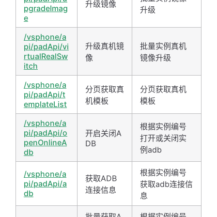
升级镜像
pgradeImag
升级
e
/vsphone/a
升级真机镜
批量实例真机
pi/padApi/vi
rtualRealSw
像
镜像升级
itch
/vsphone/a
分页获取真
分页获取真机
pi/padApi/t
机模板
模板
emplateList
/vsphone/a
根据实例编号
pi/padApi/o
开启关闭A
打开或关闭实
penOnlineA
DB
例adb
db
根据实例编号
/vsphone/a
获取ADB
pi/padApi/a
获取adb连接信
连接信息
db
息
批量获取A
根据实例编号